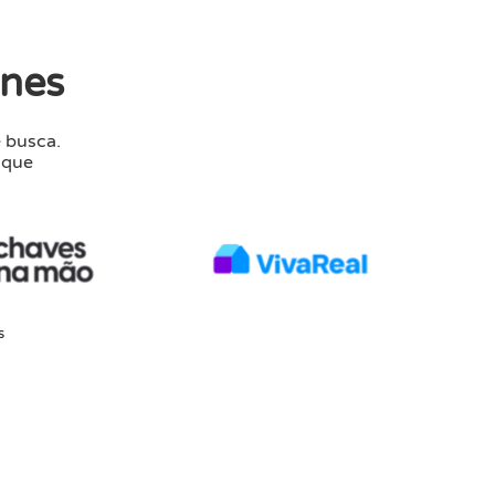
ines
 busca.
 que
s