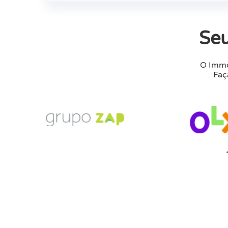
Seu
O Immo
Faç