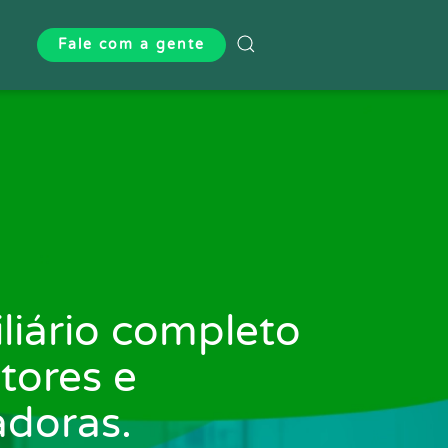
Fale com a gente
Type 2 or more characters 
liário completo
tores e
adoras.